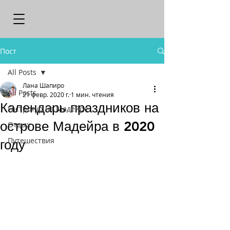
Пост
All Posts
Лана Шапиро
All Posts
21 февр. 2020 г.
1 мин. чтения
Календарь праздников на
Гастротур на Мадейре
острове Мадейра в 2020
Отдых
Путешествия
году