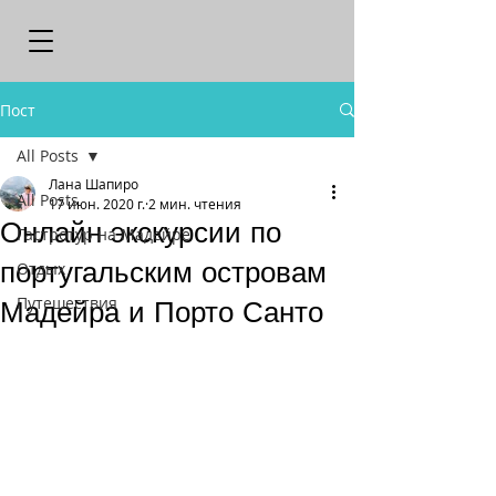
Пост
All Posts
Лана Шапиро
All Posts
17 июн. 2020 г.
2 мин. чтения
Онлайн экскурсии по
Гастротур на Мадейре
португальским островам
Отдых
Путешествия
Мадейра и Порто Санто