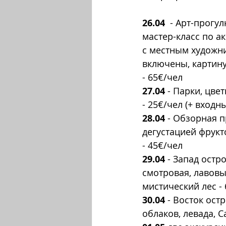
26.04
  - Арт-прогу
мастер-класс по а
с местным художни
включены, картину
- 65€/чел
27.04
 - Парки, цве
- 25€/чел (+ входн
28.04
 - Обзорная п
дегустацией фрукт
- 45€/чел
29.04
 - Запад остр
смотровая, лавовы
мистический лес -
30.04
 - Восток ост
облаков, левада, 