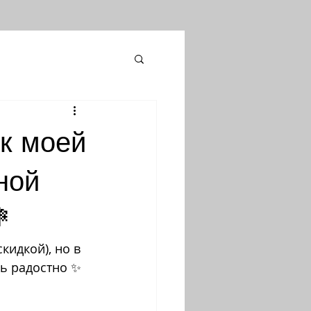
к моей
ной

кидкой), но в 
нь радостно ✨