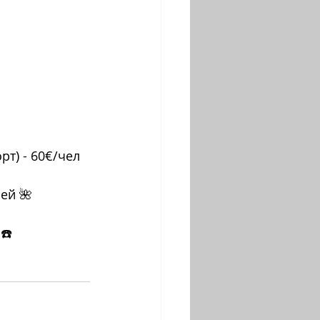
рт) - 60€/чел
ей 🌺
☎️ 