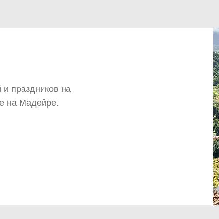
🌸 Расписание групповых
Расп
 и праздников на
экскурсий на май 2026 🌸
экск
е на Мадейре.