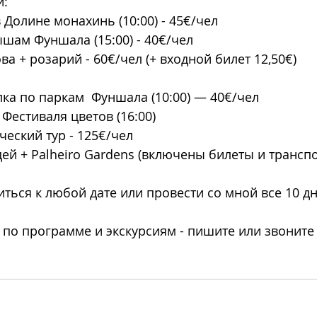
: 
 Долине монахинь (10:00) - 45€/чел
ышам Фуншала (15:00) - 40€/чел
ова + розарий - 60€/чел (+ входной билет 12,50€)
лка по паркам  Фуншала (10:00) — 40€/чел
Фестиваля цветов (16:00)
ческий тур - 125€/чел
дей + Palheiro Gardens (включены билеты и транспо
ься к любой дате или провести со мной все 10 дн
 по программе и экскурсиям - пишите или звоните 