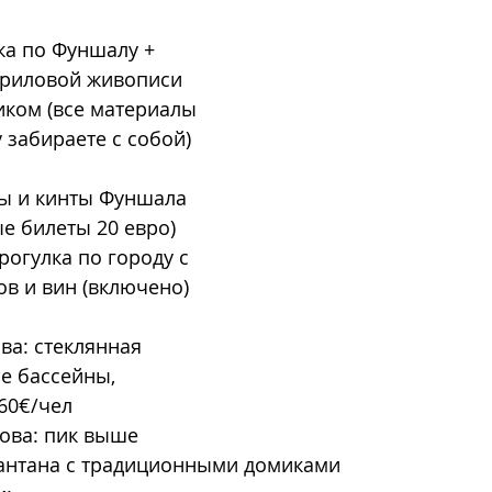
лка по Фуншалу + 
криловой живописи 
ком (все материалы 
 забираете с собой) 
ты и кинты Фуншала 
ые билеты 20 евро)
рогулка по городу с 
ов и вин (включено) 
ова: стеклянная 
е бассейны, 
 60€/чел
рова: пик выше 
Сантана с традиционными домиками