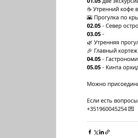
01.05
 две экскурсии
☕ Утренний кофе в
🌇 Прогулка по кр
02.05
 - Север остр
03.05
 - 
🌿 Утренняя прогу
🎉 Главный кортеж 
04.05
 - Гастрономи
05.05
 - Кинта орхи
Можно присоединит
Если есть вопросы
+351960045254 💌