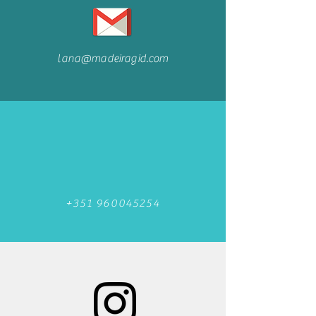
lana@madeiragid.com
+351 960045254