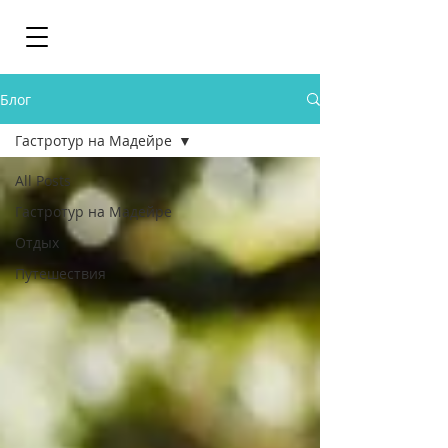
Блог
Гастротур на Мадейре
All Posts
Гастротур на Мадейре
Отдых
Путешествия